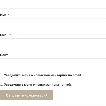
т
а
Имя
*
р
и
й
Email
*
*
Сайт
Уведомить меня о новых комментариях по email.
Уведомлять меня о новых записях почтой.