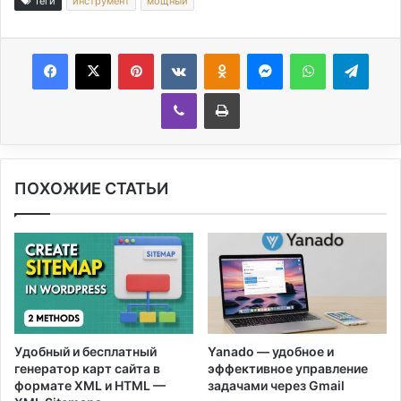
Теги
инструмент
мощный
Facebook
X
Pinterest
Вконтакте
Одноклассники
Messenger
WhatsApp
Telegram
Viber
Печатать
ПОХОЖИЕ СТАТЬИ
Удобный и бесплатный
Yanado — удобное и
генератор карт сайта в
эффективное управление
формате XML и HTML —
задачами через Gmail