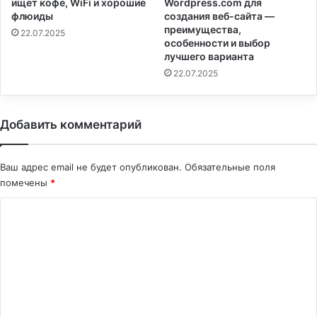
ищет кофе, WiFi и хорошие
Wordpress.com для
флюиды
создания веб-сайта —
преимущества,
22.07.2025
особенности и выбор
лучшего варианта
22.07.2025
Добавить комментарий
Ваш адрес email не будет опубликован.
Обязательные поля
помечены
*
К
о
м
м
е
н