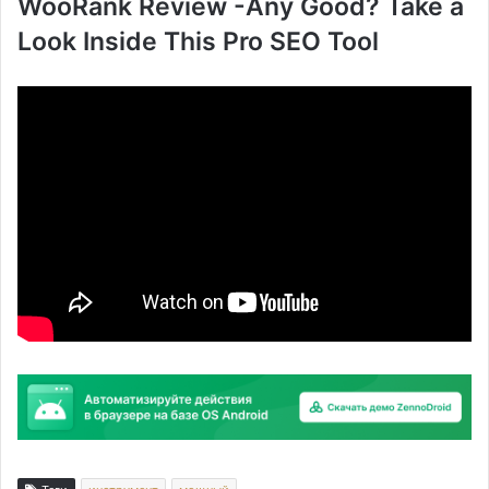
WooRank Review -Any Good? Take a
Look Inside This Pro SEO Tool