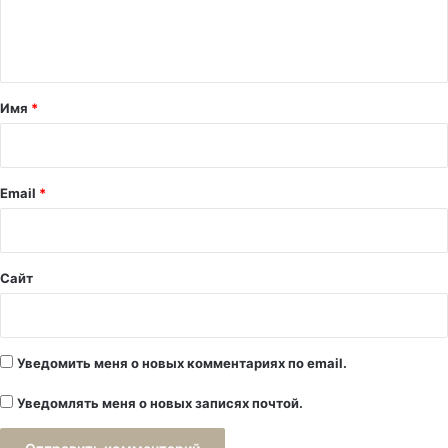
е
н
т
а
Имя
*
р
и
й
Email
*
*
Сайт
Уведомить меня о новых комментариях по email.
Уведомлять меня о новых записях почтой.