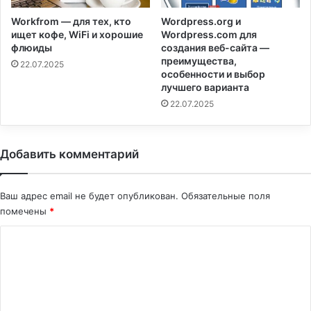
Workfrom — для тех, кто
Wordpress.org и
ищет кофе, WiFi и хорошие
Wordpress.com для
флюиды
создания веб-сайта —
преимущества,
22.07.2025
особенности и выбор
лучшего варианта
22.07.2025
Добавить комментарий
Ваш адрес email не будет опубликован.
Обязательные поля
помечены
*
К
о
м
м