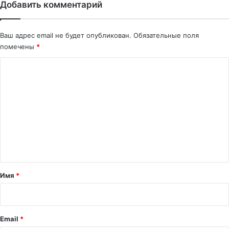
Добавить комментарий
Ваш адрес email не будет опубликован.
Обязательные поля
помечены
*
К
о
м
м
е
н
т
а
Имя
*
р
и
й
Email
*