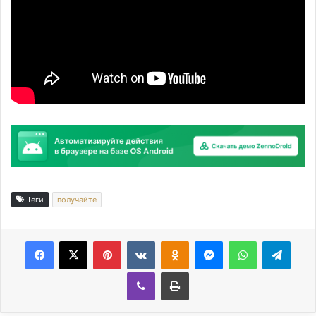
Теги
получайте
Facebook
X
Pinterest
Вконтакте
Одноклассники
Messenger
WhatsApp
Telegram
Viber
Печатать