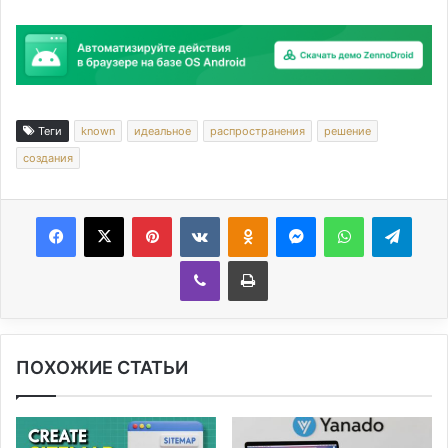
Теги
known
идеальное
распространения
решение
создания
Facebook
X
Pinterest
Вконтакте
Одноклассники
Messenger
WhatsApp
Telegram
Viber
Печатать
ПОХОЖИЕ СТАТЬИ