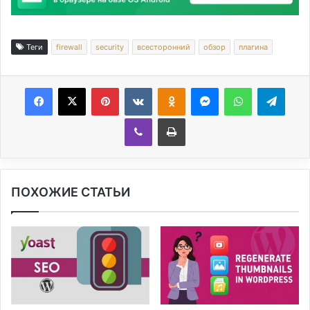
Теги
firewall
security
всесторонний
обзор
плагина
Facebook
X
Pinterest
Вконтакте
Одноклассники
Messenger
WhatsApp
Telegram
Viber
Печатать
ПОХОЖИЕ СТАТЬИ