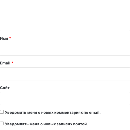
м
е
н
т
а
Имя
*
р
и
й
Email
*
*
Сайт
Уведомить меня о новых комментариях по email.
Уведомлять меня о новых записях почтой.