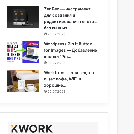
ZenPen — инструмент
для создания и
редактирования текстов
без лишних…
28.07.2025
Wordpress Pin it Button
for Images — Добавление
кнопки “Pin…
25.07.2025
Workfrom — для тех, кто
ищет кофе, WiFi и
хорошие…
22.07.2025