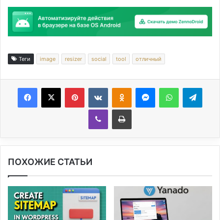
Теги
image
resizer
social
tool
отличный
Facebook
X
Pinterest
Вконтакте
Одноклассники
Messenger
WhatsApp
Telegram
Viber
Печатать
ПОХОЖИЕ СТАТЬИ