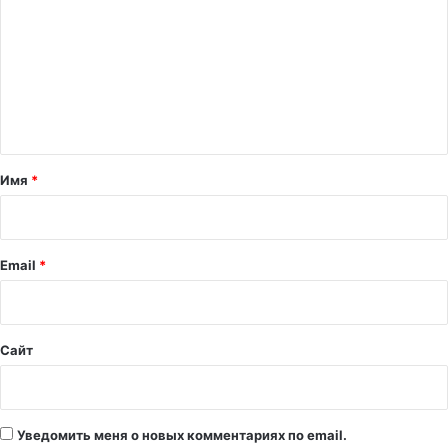
м
м
е
н
т
а
Имя
*
р
и
й
Email
*
*
Сайт
Уведомить меня о новых комментариях по email.