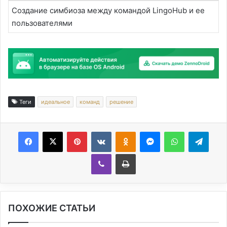
Создание симбиоза между командой LingoHub и ее
пользователями
Теги
идеальное
команд
решение
Facebook
X
Pinterest
Вконтакте
Одноклассники
Messenger
WhatsApp
Telegram
Viber
Печатать
ПОХОЖИЕ СТАТЬИ