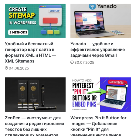
Удобный и бесплатный
Yanado — удобное и
генератор карт сайта в
эффективное управление
формате XML и HTML —
задачами через Gmail
XML Sitemaps
30.07.2025
04.08.2025
ZenPen — инструмент для
Wordpress Pin it Button for
создания и редактирования
Images — Добавление
текстов без лишних
кнопки “Pin It” для
отвлекающих элементов
увеличения числа пинов