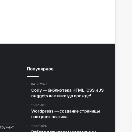
Популярное
04.08.2023
Cody — библиотека HTML, CSS и JS
nuggets как никогда прежде!
16.07.2016
Wordpress — создание страницы
настроек плагина
10.07.2024
трумент
Работа ретушером удаленно на