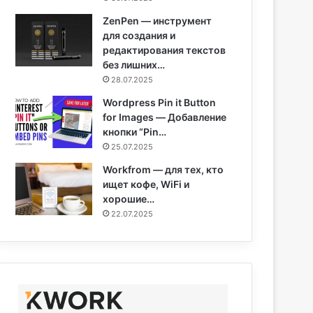
ZenPen — инструмент
для создания и
редактирования текстов
без лишних…
28.07.2025
Wordpress Pin it Button
for Images — Добавление
кнопки “Pin…
25.07.2025
Workfrom — для тех, кто
ищет кофе, WiFi и
хорошие…
22.07.2025