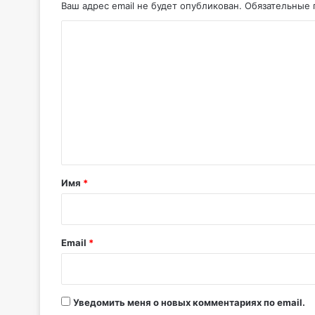
Ваш адрес email не будет опубликован.
Обязательные
К
о
м
м
е
н
т
а
Имя
*
р
и
й
Email
*
*
Уведомить меня о новых комментариях по email.