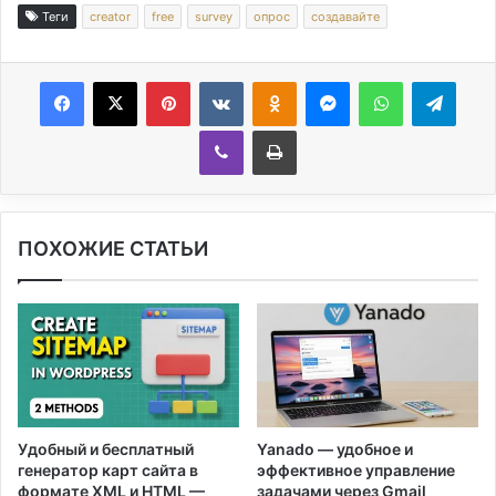
Теги
creator
free
survey
опрос
создавайте
Facebook
X
Pinterest
Вконтакте
Одноклассники
Messenger
WhatsApp
Telegram
Viber
Печатать
ПОХОЖИЕ СТАТЬИ
Удобный и бесплатный
Yanado — удобное и
генератор карт сайта в
эффективное управление
формате XML и HTML —
задачами через Gmail