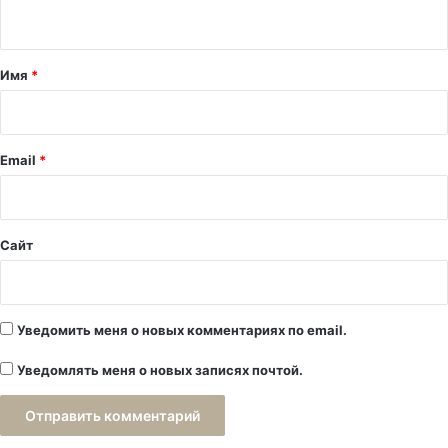
н
т
а
Имя
*
р
и
й
Email
*
*
Сайт
Уведомить меня о новых комментариях по email.
Уведомлять меня о новых записях почтой.