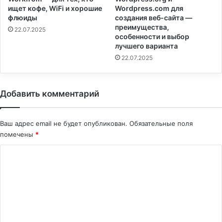
ищет кофе, WiFi и хорошие
Wordpress.com для
флюиды
создания веб-сайта —
преимущества,
22.07.2025
особенности и выбор
лучшего варианта
22.07.2025
Добавить комментарий
Ваш адрес email не будет опубликован.
Обязательные поля
помечены
*
К
о
м
м
е