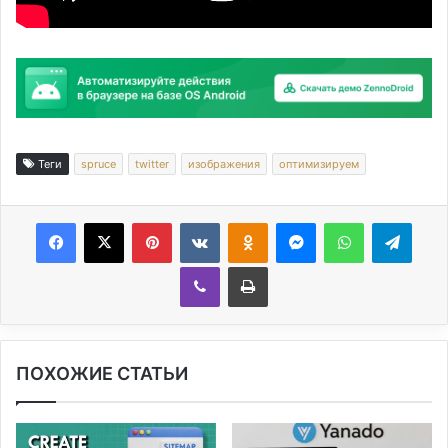
Теги
spruce
twitter
изображения
оптимизируем
Facebook
X
Pinterest
Вконтакте
Одноклассники
Messenger
WhatsApp
Telegram
Viber
Печатать
ПОХОЖИЕ СТАТЬИ