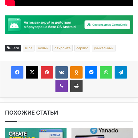
Теги
niice
новый
откройте
сервис
уникальный
Facebook
X
Pinterest
Вконтакте
Одноклассники
Messenger
WhatsApp
Telegram
Viber
Печатать
ПОХОЖИЕ СТАТЬИ