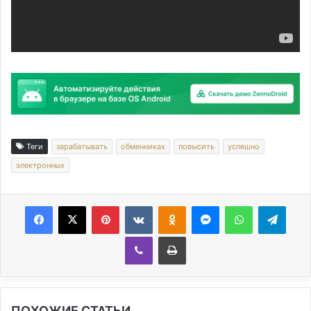
Теги
зарабатывать
обменниках
повысить
успешно
электронных
Facebook
X
Pinterest
Вконтакте
Одноклассники
Messenger
WhatsApp
Telegram
Viber
Печатать
ПОХОЖИЕ СТАТЬИ