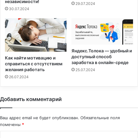
независимости!
29.07.2024
30.07.2024
Яндекс.Толока — удобный и
доступный способ
Как найти мотивацию и
заработка в онлайн-среде
справиться с отсутствием
желания работать
25.07.2024
26.07.2024
Добавить комментарий
Ваш адрес email не будет опубликован.
Обязательные поля
помечены
*
К