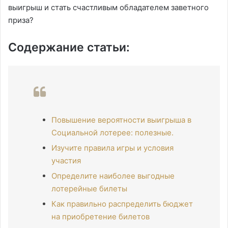
выигрыш и стать счастливым обладателем заветного
приза?
Содержание статьи:
Повышение вероятности выигрыша в
Социальной лотерее: полезные.
Изучите правила игры и условия
участия
Определите наиболее выгодные
лотерейные билеты
Как правильно распределить бюджет
на приобретение билетов