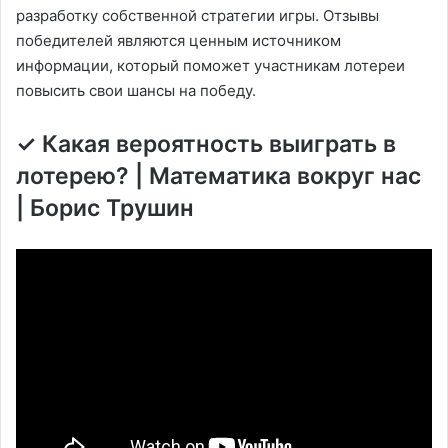
разработку собственной стратегии игры. Отзывы
победителей являются ценным источником
информации, который поможет участникам лотереи
повысить свои шансы на победу.
✓ Какая вероятность выиграть в
лотерею? | Математика вокруг нас
| Борис Трушин