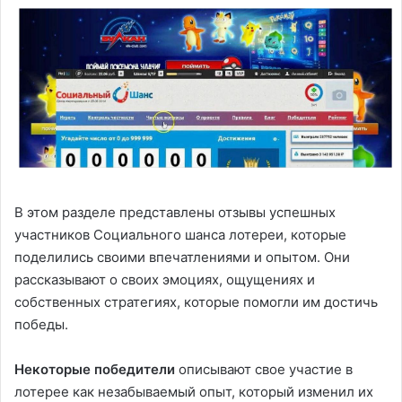
В этом разделе представлены отзывы успешных
участников Социального шанса лотереи, которые
поделились своими впечатлениями и опытом. Они
рассказывают о своих эмоциях, ощущениях и
собственных стратегиях, которые помогли им достичь
победы.
Некоторые победители
описывают свое участие в
лотерее как незабываемый опыт, который изменил их