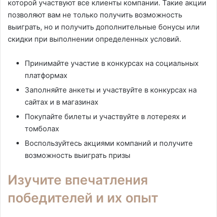
которой участвуют все клиенты компании. Такие акции
позволяют вам не только получить возможность
выиграть, но и получить дополнительные бонусы или
скидки при выполнении определенных условий.
Принимайте участие в конкурсах на социальных
платформах
Заполняйте анкеты и участвуйте в конкурсах на
сайтах и в магазинах
Покупайте билеты и участвуйте в лотереях и
томболах
Воспользуйтесь акциями компаний и получите
возможность выиграть призы
Изучите впечатления
победителей и их опыт