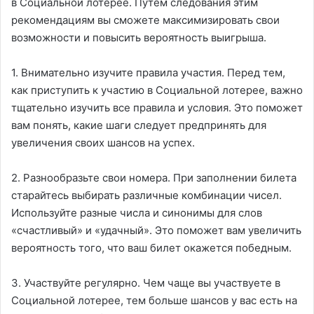
в Социальной лотерее. Путем следования этим
рекомендациям вы сможете максимизировать свои
возможности и повысить вероятность выигрыша.
1. Внимательно изучите правила участия. Перед тем,
как приступить к участию в Социальной лотерее, важно
тщательно изучить все правила и условия. Это поможет
вам понять, какие шаги следует предпринять для
увеличения своих шансов на успех.
2. Разнообразьте свои номера. При заполнении билета
старайтесь выбирать различные комбинации чисел.
Используйте разные числа и синонимы для слов
«счастливый» и «удачный». Это поможет вам увеличить
вероятность того, что ваш билет окажется победным.
3. Участвуйте регулярно. Чем чаще вы участвуете в
Социальной лотерее, тем больше шансов у вас есть на