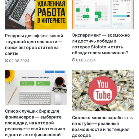
Эксперимент — возможно
Ресурсы для эффективной
ли достичь победы в
трудовой деятельности —
лотерее Stoloto и стать
поиск авторов статей на
обладателем миллионов?
сайты
01.08.2024
02.08.2024
Список лучших бирж для
фрилансеров — выберите
Сколько можно заработать
площадку, на которой
на ютубе — реальные
реализуете свой потенциал
возможности и потенциал
и достигаете финансовой
доходов