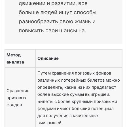
движении и развитии, все
больше людей ищут способы
разнообразить свою жизнь и
повысить свои шансы на.
Метод
Описание
анализа
Путем сравнения призовых фондов
различных лотерейных билетов можно
определить, какие из них предлагают
Сравнение
более высокие суммы выигрышей.
призовых
Билеты с более крупными призовыми
фондов
фондами имеют больший потенциал
для получения значительных
выигрышей.