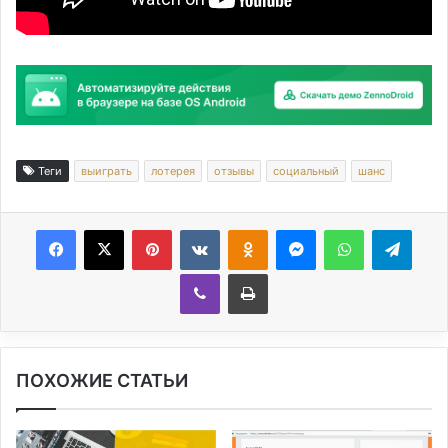
Теги
выиграть
лотерея
отзывы
социальный
шанс
Facebook
X
Pinterest
Вконтакте
Одноклассники
Messenger
WhatsApp
Telegram
Viber
Печатать
ПОХОЖИЕ СТАТЬИ