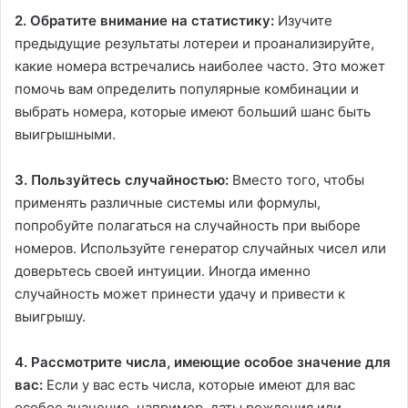
2. Обратите внимание на статистику:
Изучите
предыдущие результаты лотереи и проанализируйте,
какие номера встречались наиболее часто. Это может
помочь вам определить популярные комбинации и
выбрать номера, которые имеют больший шанс быть
выигрышными.
3. Пользуйтесь случайностью:
Вместо того, чтобы
применять различные системы или формулы,
попробуйте полагаться на случайность при выборе
номеров. Используйте генератор случайных чисел или
доверьтесь своей интуиции. Иногда именно
случайность может принести удачу и привести к
выигрышу.
4. Рассмотрите числа, имеющие особое значение для
вас:
Если у вас есть числа, которые имеют для вас
особое значение, например, даты рождения или