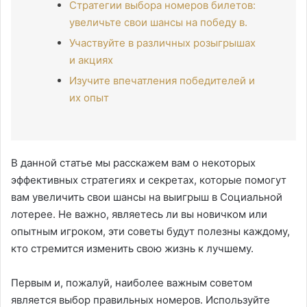
Стратегии выбора номеров билетов:
увеличьте свои шансы на победу в.
Участвуйте в различных розыгрышах
и акциях
Изучите впечатления победителей и
их опыт
В данной статье мы расскажем вам о некоторых
эффективных стратегиях и секретах, которые помогут
вам увеличить свои шансы на выигрыш в Социальной
лотерее. Не важно, являетесь ли вы новичком или
опытным игроком, эти советы будут полезны каждому,
кто стремится изменить свою жизнь к лучшему.
Первым и, пожалуй, наиболее важным советом
является выбор правильных номеров. Используйте