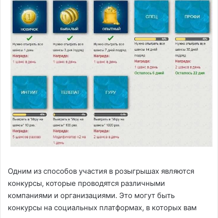
Одним из способов участия в розыгрышах являются
конкурсы, которые проводятся различными
компаниями и организациями. Это могут быть
конкурсы на социальных платформах, в которых вам