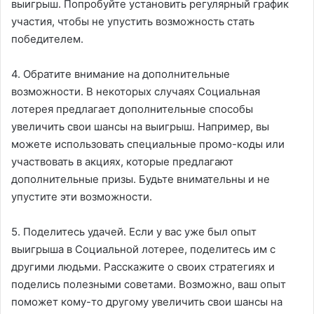
выигрыш. Попробуйте установить регулярный график
участия, чтобы не упустить возможность стать
победителем.
4. Обратите внимание на дополнительные
возможности. В некоторых случаях Социальная
лотерея предлагает дополнительные способы
увеличить свои шансы на выигрыш. Например, вы
можете использовать специальные промо-коды или
участвовать в акциях, которые предлагают
дополнительные призы. Будьте внимательны и не
упустите эти возможности.
5. Поделитесь удачей. Если у вас уже был опыт
выигрыша в Социальной лотерее, поделитесь им с
другими людьми. Расскажите о своих стратегиях и
поделись полезными советами. Возможно, ваш опыт
поможет кому-то другому увеличить свои шансы на