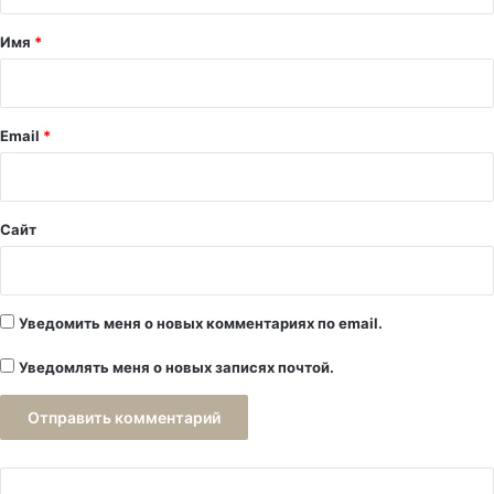
т
а
Имя
*
р
и
й
Email
*
*
Сайт
Уведомить меня о новых комментариях по email.
Уведомлять меня о новых записях почтой.