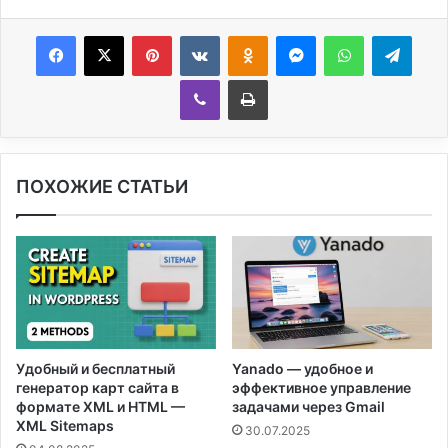
Facebook
X
Pinterest
Вконтакте
Одноклассники
Messenger
WhatsApp
Telegram
Viber
Печатать
ПОХОЖИЕ СТАТЬИ
Удобный и бесплатный
Yanado — удобное и
генератор карт сайта в
эффективное управление
формате XML и HTML —
задачами через Gmail
XML Sitemaps
30.07.2025