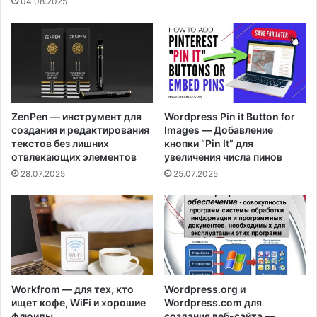
04.08.2025
ZenPen — инструмент для
Wordpress Pin it Button for
создания и редактирования
Images — Добавление
текстов без лишних
кнопки “Pin It” для
отвлекающих элементов
увеличения числа пинов
28.07.2025
25.07.2025
Workfrom — для тех, кто
Wordpress.org и
ищет кофе, WiFi и хорошие
Wordpress.com для
флюиды
создания веб-сайта —