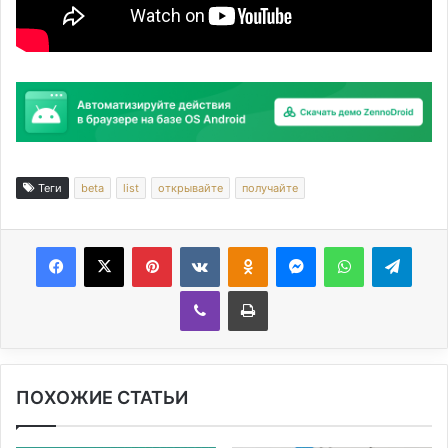
Теги
beta
list
открывайте
получайте
Facebook
X
Pinterest
Вконтакте
Одноклассники
Messenger
WhatsApp
Telegram
Viber
Печатать
ПОХОЖИЕ СТАТЬИ