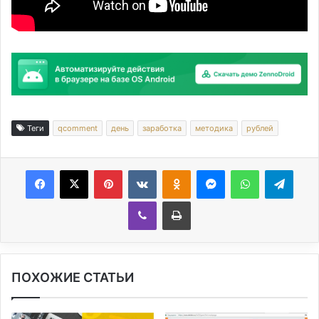
Теги
qcomment
день
заработка
методика
рублей
Facebook
X
Pinterest
Вконтакте
Одноклассники
Messenger
WhatsApp
Telegram
Viber
Печатать
ПОХОЖИЕ СТАТЬИ