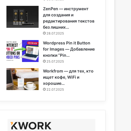
ZenPen — инструмент
для создания и
редактирования текстов
без лишних…
28.07.2025
Wordpress Pin it Button
for Images — Добавление
кнопки “Pin…
25.07.2025
Workfrom — для тех, кто
ищет кофе, WiFi и
хорошие…
22.07.2025