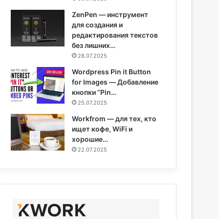
ZenPen — инструмент
для создания и
редактирования текстов
без лишних…
28.07.2025
Wordpress Pin it Button
for Images — Добавление
кнопки “Pin…
25.07.2025
Workfrom — для тех, кто
ищет кофе, WiFi и
хорошие…
22.07.2025