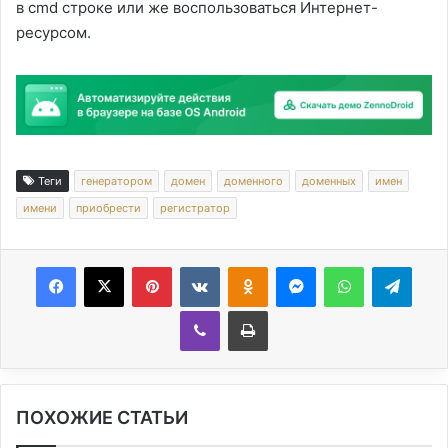
в cmd строке или же воспользоваться Интернет-
ресурсом.
Теги
генератором
домен
доменного
доменных
имен
имени
приобрести
регистратор
Facebook
X
Pinterest
Вконтакте
Одноклассники
Messenger
WhatsApp
Telegram
Viber
Печатать
ПОХОЖИЕ СТАТЬИ