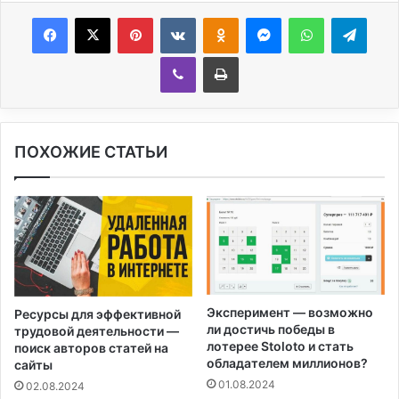
Facebook
X
Pinterest
Вконтакте
Одноклассники
Messenger
WhatsApp
Telegram
Viber
Печатать
ПОХОЖИЕ СТАТЬИ
Эксперимент — возможно
Ресурсы для эффективной
ли достичь победы в
трудовой деятельности —
лотерее Stoloto и стать
поиск авторов статей на
обладателем миллионов?
сайты
01.08.2024
02.08.2024