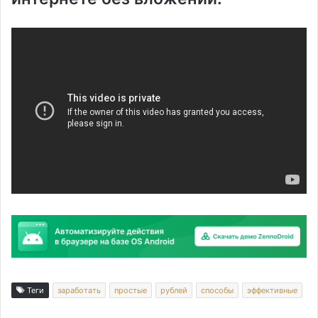
Теги
заработать
простые
рублей
способы
эффективные