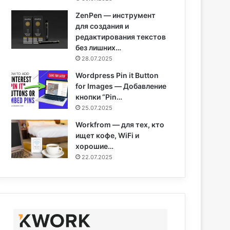
ZenPen — инструмент
для создания и
редактирования текстов
без лишних…
28.07.2025
Wordpress Pin it Button
for Images — Добавление
кнопки “Pin…
25.07.2025
Workfrom — для тех, кто
ищет кофе, WiFi и
хорошие…
22.07.2025