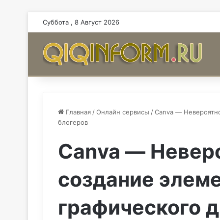
Суббота , 8 Август 2026
Главная
/
Онлайн сервисы
/
Canva — Невероятно
блогеров
Canva — Невер
создание элем
графического д