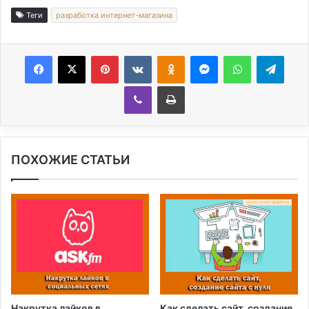
Теги
разработка интернет-магазина
Facebook
X
Pinterest
Вконтакте
Одноклассники
Messenger
WhatsApp
Telegram
Viber
Печатать
ПОХОЖИЕ СТАТЬИ
Накрутка лайков в
Как сделать сайт, создание