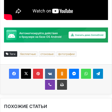
Теги
бесплатные
стоковые
фотографии
Facebook
X
Pinterest
Вконтакте
Одноклассники
Messenger
WhatsApp
Telegram
Viber
Печатать
ПОХОЖИЕ СТАТЬИ