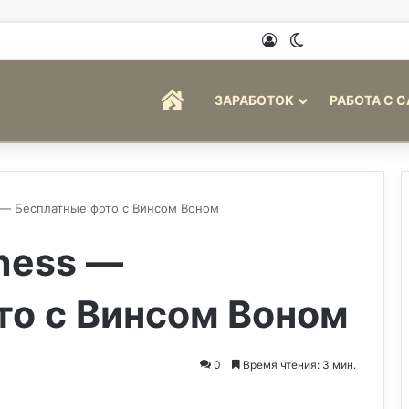
Войти
Switch skin
ГЛАВНАЯ
ЗАРАБОТОК
РАБОТА С 
s — Бесплатные фото с Винсом Воном
iness —
то с Винсом Воном
0
Время чтения: 3 мин.