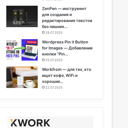
ZenPen — инструмент
для создания и
редактирования текстов
без лишних…
28.07.2025
Wordpress Pin it Button
for Images — Добавление
кнопки “Pin…
25.07.2025
Workfrom — для тех, кто
ищет кофе, WiFi и
хорошие…
22.07.2025