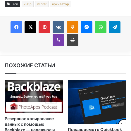
Теги
7-zip
winrar
архиватор
Facebook
X
Pinterest
Вконтакте
Одноклассники
Messenger
WhatsApp
Telegram
Viber
Печатать
ПОХОЖИЕ СТАТЬИ
Резервное копирование
данных с помощью
Предпросмотр QuickLook
Backblaze — надежное и