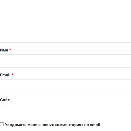
м
м
е
н
т
а
Имя
*
р
и
й
Email
*
*
Сайт
Уведомить меня о новых комментариях по email.