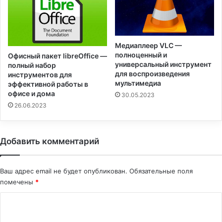
Медиаплеер VLC —
полноценный и
Офисный пакет libreOffice —
универсальный инструмент
полный набор
для воспроизведения
инструментов для
мультимедиа
эффективной работы в
офисе и дома
30.05.2023
26.06.2023
Добавить комментарий
Ваш адрес email не будет опубликован.
Обязательные поля
помечены
*
К
о