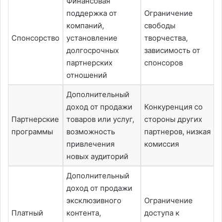
Финансовая
поддержка от
Ограничение
компаний,
свободы
Спонсорство
установление
творчества,
долгосрочных
зависимость от
партнерских
спонсоров
отношений
Дополнительный
доход от продажи
Конкуренция со
Партнерские
товаров или услуг,
стороны других
программы
возможность
партнеров, низкая
привлечения
комиссия
новых аудиторий
Дополнительный
доход от продажи
эксклюзивного
Ограничение
Платный
контента,
доступа к