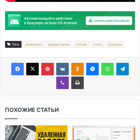
Теги
развивать
редактором
статей
стать
успешно
Facebook
X
Pinterest
Вконтакте
Одноклассники
Messenger
WhatsApp
Telegram
Viber
Печатать
ПОХОЖИЕ СТАТЬИ