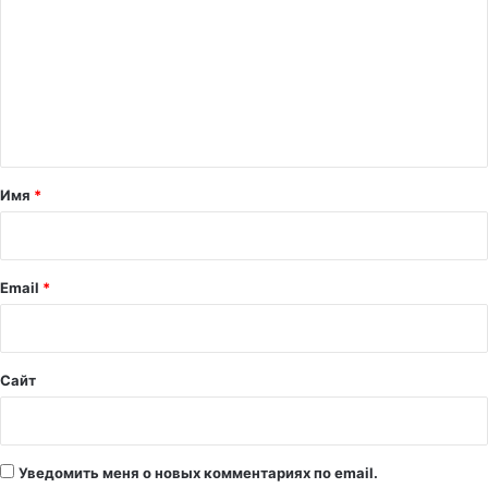
м
м
е
н
т
а
Имя
*
р
и
й
Email
*
*
Сайт
Уведомить меня о новых комментариях по email.