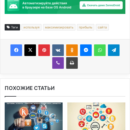
Теги
используя
максимизировать
прибыль
сайта
Facebook
X
Pinterest
Вконтакте
Одноклассники
Messenger
WhatsApp
Telegram
Viber
Печатать
ПОХОЖИЕ СТАТЬИ