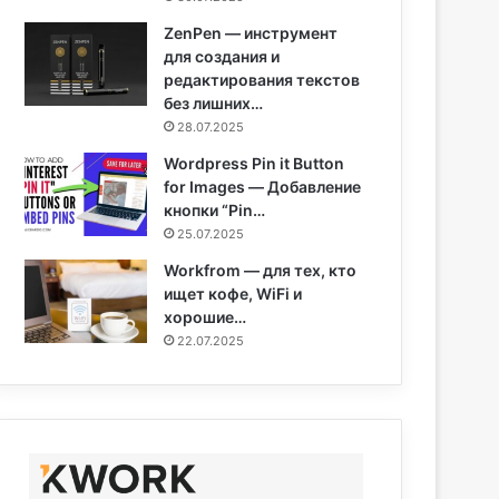
ZenPen — инструмент
для создания и
редактирования текстов
без лишних…
28.07.2025
Wordpress Pin it Button
for Images — Добавление
кнопки “Pin…
25.07.2025
Workfrom — для тех, кто
ищет кофе, WiFi и
хорошие…
22.07.2025