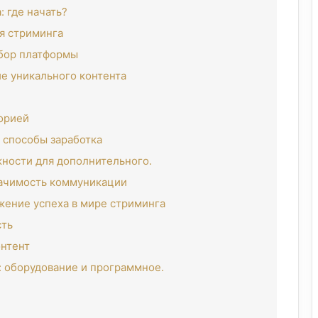
 где начать?
я стриминга
ыбор платформы
е уникального контента
торией
 способы заработка
жности для дополнительного.
начимость коммуникации
жение успеха в мире стриминга
сть
онтент
: оборудование и программное.