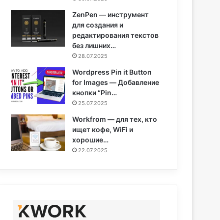
ZenPen — инструмент
для создания и
редактирования текстов
без лишних…
28.07.2025
Wordpress Pin it Button
for Images — Добавление
кнопки “Pin…
25.07.2025
Workfrom — для тех, кто
ищет кофе, WiFi и
хорошие…
22.07.2025