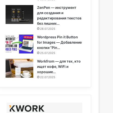
ZenPen — инструмент
для создания и
редактирования текстов
без лишних…
28.07.2025
Wordpress Pin it Button
for Images — Добавление
кнопки “Pin…
25.07.2025
Workfrom — для тех, кто
ищет кофе, WiFi и
хорошие…
22.07.2025