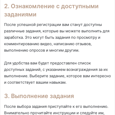
2. Ознакомление с доступными
заданиями
После успешной регистрации вам станут доступны
различные задания, которые вы можете выполнить для
заработка. Это могут быть задания по просмотру и
комментированию видео, написанию отзывов,
выполнению опросов и многим другим.
Для удобства вам будет предоставлен список
доступных заданий, с указанием вознаграждения за их
выполнение. Выберите задание, которое вам интересно
и соответствует вашим навыкам.
3. Выполнение задания
После выбора задания приступайте к его выполнению.
Внимательно прочитайте инструкции и следуйте им,