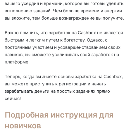
вашего усердия и времени, которое вы готовы уделить
выполнению заданий. Чем больше времени и энергии
вы вложите, тем больше вознаграждение вы получите.
Важно помнить, что заработок на Cashbox не является
быстрым и легким путем к богатству. Однако, с
постоянным участием и усовершенствованием своих
навыков, вы сможете увеличивать свой заработок на
платформе.
Теперь, когда вы знаете основы заработка на Cashbox,
вы можете приступить к регистрации и начать
зарабатывать деньги на простых заданиях прямо
сейчас!
Подробная инструкция для
новичков