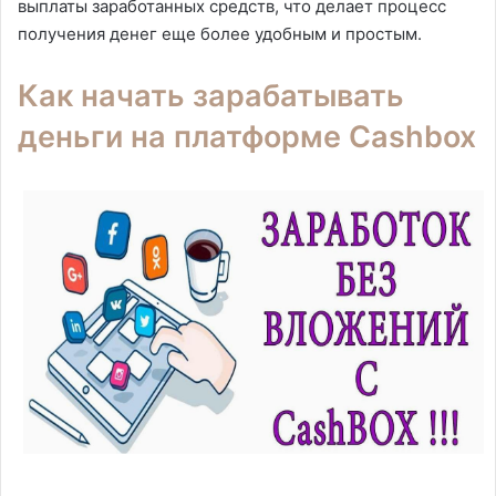
выплаты заработанных средств, что делает процесс
получения денег еще более удобным и простым.
Как начать зарабатывать
деньги на платформе Cashbox