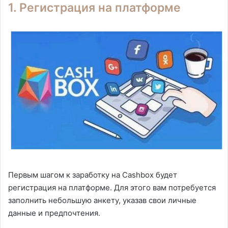
1. Регистрация на платформе
Первым шагом к заработку на Cashbox будет
регистрация на платформе. Для этого вам потребуется
заполнить небольшую анкету, указав свои личные
данные и предпочтения.