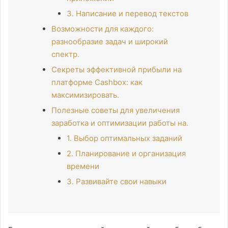
3. Написание и перевод текстов
Возможности для каждого:
разнообразие задач и широкий
спектр.
Секреты эффективной прибыли на
платформе Cashbox: как
максимизировать.
Полезные советы для увеличения
заработка и оптимизации работы на.
1. Выбор оптимальных заданий
2. Планирование и организация
времени
3. Развивайте свои навыки