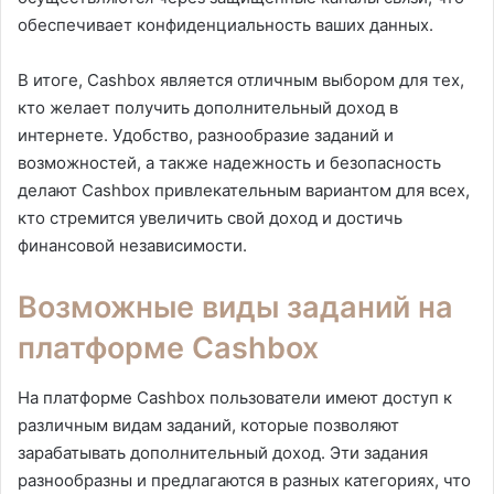
обеспечивает конфиденциальность ваших данных.
В итоге, Cashbox является отличным выбором для тех,
кто желает получить дополнительный доход в
интернете. Удобство, разнообразие заданий и
возможностей, а также надежность и безопасность
делают Cashbox привлекательным вариантом для всех,
кто стремится увеличить свой доход и достичь
финансовой независимости.
Возможные виды заданий на
платформе Cashbox
На платформе Cashbox пользователи имеют доступ к
различным видам заданий, которые позволяют
зарабатывать дополнительный доход. Эти задания
разнообразны и предлагаются в разных категориях, что