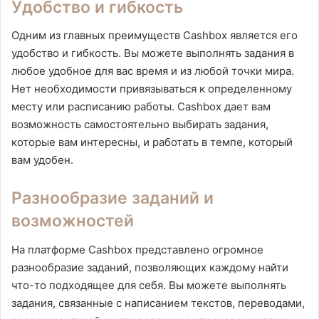
Удобство и гибкость
Одним из главных преимуществ Cashbox является его
удобство и гибкость. Вы можете выполнять задания в
любое удобное для вас время и из любой точки мира.
Нет необходимости привязываться к определенному
месту или расписанию работы. Cashbox дает вам
возможность самостоятельно выбирать задания,
которые вам интересны, и работать в темпе, который
вам удобен.
Разнообразие заданий и
возможностей
На платформе Cashbox представлено огромное
разнообразие заданий, позволяющих каждому найти
что-то подходящее для себя. Вы можете выполнять
задания, связанные с написанием текстов, переводами,