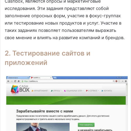
Cashbox, являются опросы и маркетинговые
исследования. Эти задания представляют собой
заполнение опросных форм, участие в фокус-группах
или тестирование новых продуктов и услуг. Участие в
таких заданиях позволяет пользователям выражать
свое мнение и влиять на развитие компаний и брендов.
2. Тестирование сайтов и
приложений