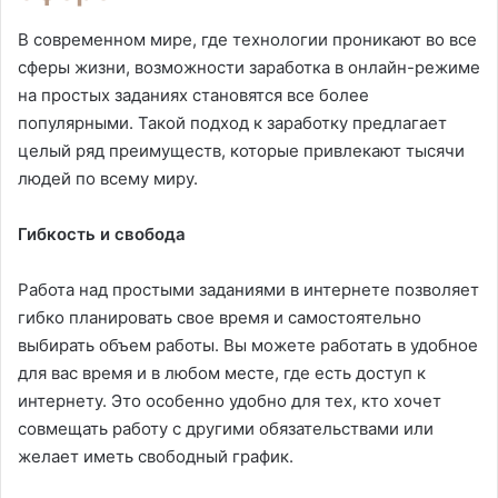
В современном мире, где технологии проникают во все
сферы жизни, возможности заработка в онлайн-режиме
на простых заданиях становятся все более
популярными. Такой подход к заработку предлагает
целый ряд преимуществ, которые привлекают тысячи
людей по всему миру.
Гибкость и свобода
Работа над простыми заданиями в интернете позволяет
гибко планировать свое время и самостоятельно
выбирать объем работы. Вы можете работать в удобное
для вас время и в любом месте, где есть доступ к
интернету. Это особенно удобно для тех, кто хочет
совмещать работу с другими обязательствами или
желает иметь свободный график.