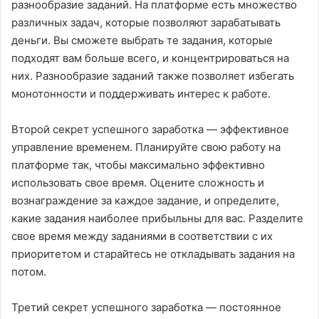
разнообразие заданий. На платформе есть множество
различных задач, которые позволяют зарабатывать
деньги. Вы сможете выбрать те задания, которые
подходят вам больше всего, и концентрироваться на
них. Разнообразие заданий также позволяет избегать
монотонности и поддерживать интерес к работе.
Второй секрет успешного заработка — эффективное
управление временем. Планируйте свою работу на
платформе так, чтобы максимально эффективно
использовать свое время. Оцените сложность и
вознаграждение за каждое задание, и определите,
какие задания наиболее прибыльны для вас. Разделите
свое время между заданиями в соответствии с их
приоритетом и старайтесь не откладывать задания на
потом.
Третий секрет успешного заработка — постоянное