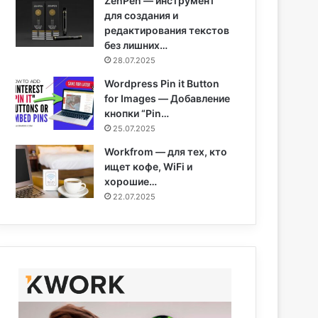
ZenPen — инструмент
для создания и
редактирования текстов
без лишних…
28.07.2025
Wordpress Pin it Button
for Images — Добавление
кнопки “Pin…
25.07.2025
Workfrom — для тех, кто
ищет кофе, WiFi и
хорошие…
22.07.2025