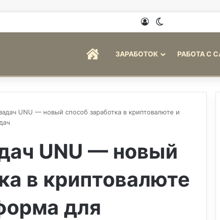
Войти
Switch skin
ГЛАВНАЯ
ЗАРАБОТОК
РАБОТА С 
адач UNU — новый способ заработка в криптовалюте и
дач
дач UNU — новый
ка в криптовалюте
форма для