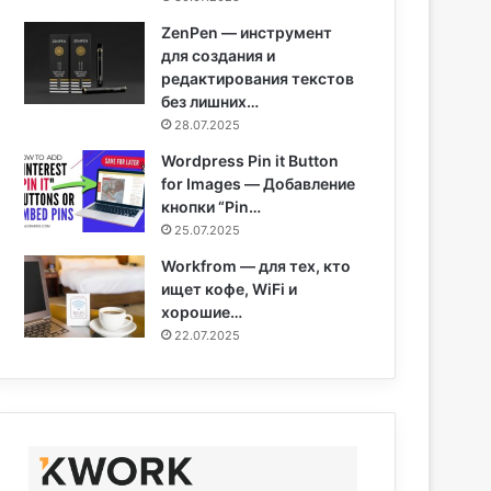
ZenPen — инструмент
для создания и
редактирования текстов
без лишних…
28.07.2025
Wordpress Pin it Button
for Images — Добавление
кнопки “Pin…
25.07.2025
Workfrom — для тех, кто
ищет кофе, WiFi и
хорошие…
22.07.2025