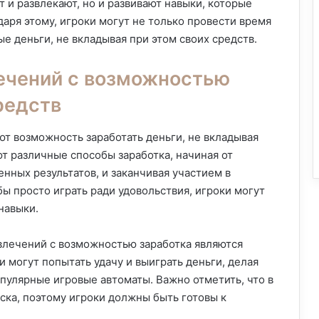
т и развлекают, но и развивают навыки, которые
даря этому, игроки могут не только провести время
ые деньги, не вкладывая при этом своих средств.
ечений с возможностью
редств
ют возможность заработать деньги, не вкладывая
ют различные способы заработка, начиная от
нных результатов, и заканчивая участием в
бы просто играть ради удовольствия, игроки могут
навыки.
влечений с возможностью заработка являются
ки могут попытать удачу и выиграть деньги, делая
опулярные игровые автоматы. Важно отметить, что в
иска, поэтому игроки должны быть готовы к