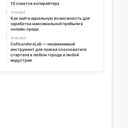
10 советов копирайтеру
11.10.2023
Как найти идеальную возможность для
заработка максимальной прибыли в
онлайн-среде
19.05.2023
CoFoundersLab — незаменимый
инструмент для поиска сооснователя
стартапа в любом городе и любой
индустрии