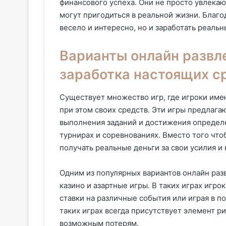
финансового успеха. Они не просто увлекаю
могут пригодиться в реальной жизни. Благо
весело и интересно, но и заработать реальн
Варианты онлайн развл
заработка настоящих с
Существует множество игр, где игроки име
при этом своих средств. Эти игры предлага
выполнения заданий и достижения определе
турнирах и соревнованиях. Вместо того что
получать реальные деньги за свои усилия и 
Одним из популярных вариантов онлайн раз
казино и азартные игры. В таких играх игро
ставки на различные события или играя в п
таких играх всегда присутствует элемент р
возможным потерям.