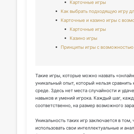
Карточные игры
Как выбрать подходящую игру дл
Карточные и казино игры с возм
Карточные игры
Казино игры
Принципы игры с возможностью 
Такие игры, которые можно назвать «онлайн
уникальный опыт, который нельзя сравнить 
среде. Здесь нет места случайности и удач
навыков и умений игрока. Каждый шаг, кажд
соответственно, на размер возможного зара
Уникальность таких игр заключается в том,
использовать свои интеллектуальные и ана