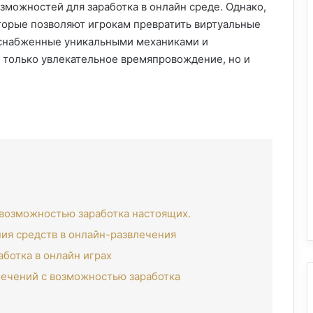
зможностей для заработка в онлайн среде. Однако,
торые позволяют игрокам превратить виртуальные
, снабженные уникальными механиками и
 только увлекательное времяпровождение, но и
 возможностью заработка настоящих.
ия средств в онлайн-развлечения
ботка в онлайн играх
ечений с возможностью заработка