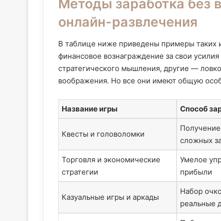
Методы заработка без 
онлайн-развлечения
В таблице ниже приведены примеры таких и
финансовое вознаграждение за свои усилия 
стратегического мышления, другие — ловко
воображения. Но все они имеют общую особ
Название игры
Способ за
Получение
Квесты и головоломки
сложных з
Торговля и экономические
Умелое уп
стратегии
прибыли
Набор очко
Казуальные игры и аркады
реальные 