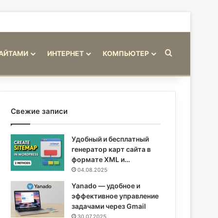
Искать
САЙТАМИ
ИНТЕРНЕТ
КОМПЬЮТЕР
Свежие записи
Удобный и бесплатный
генератор карт сайта в
формате XML и…
04.08.2025
Yanado — удобное и
эффективное управление
задачами через Gmail
30.07.2025