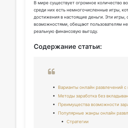
В мире существует огромное количество во
среди них есть немногочисленные игры, ко
достижения в настоящие деньги. Эти игры
возможностями, обещают пользователям не
реальную финансовую выгоду.
Содержание статьи:
Варианты онлайн развлечений с
Методы заработка без вкладыван
Преимущества возможности зара
Популярные жанры онлайн развл
Стратегии