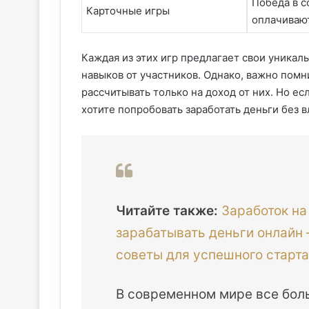
Победа в с
Карточные игры
оплачиваю
Каждая из этих игр предлагает свои уникал
навыков от участников. Однако, важно помни
рассчитывать только на доход от них. Но е
хотите попробовать заработать деньги без в
Читайте также:
Заработок на
зарабатывать деньги онлайн
советы для успешного старта
В современном мире все бо