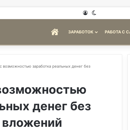
Войти
Switch skin
ГЛАВНАЯ
ЗАРАБОТОК
РАБОТА С 
с возможностью заработка реальных денег без
 возможностью
ьных денег без
 вложений