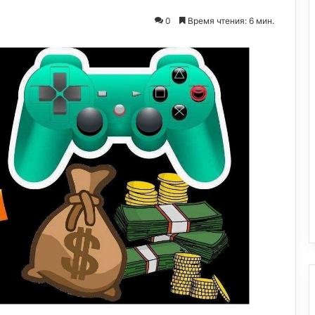
0
Время чтения: 6 мин.