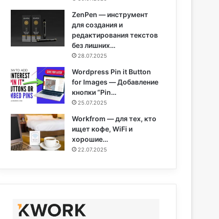
ZenPen — инструмент
для создания и
редактирования текстов
без лишних…
28.07.2025
Wordpress Pin it Button
for Images — Добавление
кнопки “Pin…
25.07.2025
Workfrom — для тех, кто
ищет кофе, WiFi и
хорошие…
22.07.2025