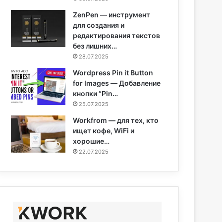
ZenPen — инструмент
для создания и
редактирования текстов
без лишних…
28.07.2025
Wordpress Pin it Button
for Images — Добавление
кнопки “Pin…
25.07.2025
Workfrom — для тех, кто
ищет кофе, WiFi и
хорошие…
22.07.2025