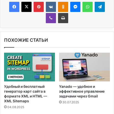
Facebook
X
Pinterest
Вконтакте
Одноклассники
Messenger
WhatsApp
Telegram
Viber
Печатать
ПОХОЖИЕ СТАТЬИ
Удобный и бесплатный
Yanado — удобное и
генератор карт сайта в
эффективное управление
формате XML и HTML —
задачами через Gmail
XML Sitemaps
30.07.2025
04.08.2025