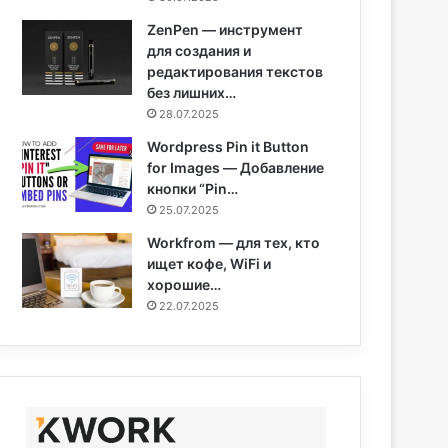
ZenPen — инструмент
для создания и
редактирования текстов
без лишних…
28.07.2025
Wordpress Pin it Button
for Images — Добавление
кнопки “Pin…
25.07.2025
Workfrom — для тех, кто
ищет кофе, WiFi и
хорошие…
22.07.2025