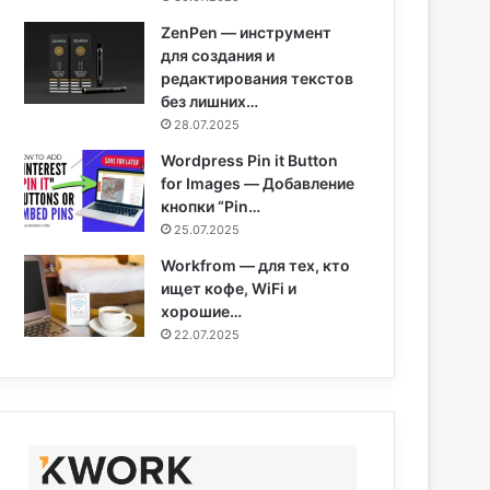
ZenPen — инструмент
для создания и
редактирования текстов
без лишних…
28.07.2025
Wordpress Pin it Button
for Images — Добавление
кнопки “Pin…
25.07.2025
Workfrom — для тех, кто
ищет кофе, WiFi и
хорошие…
22.07.2025