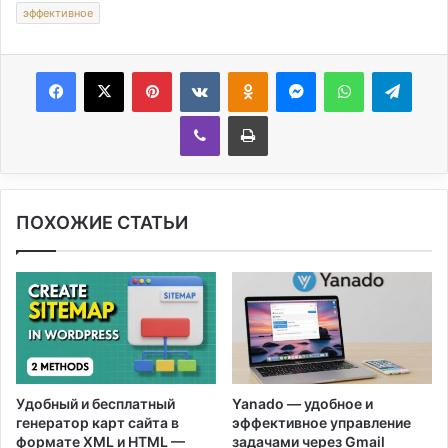
эффективное
Facebook
X
Pinterest
Вконтакте
Одноклассники
Messenger
WhatsApp
Telegram
Viber
Печатать
ПОХОЖИЕ СТАТЬИ
Удобный и бесплатный
Yanado — удобное и
генератор карт сайта в
эффективное управление
формате XML и HTML —
задачами через Gmail