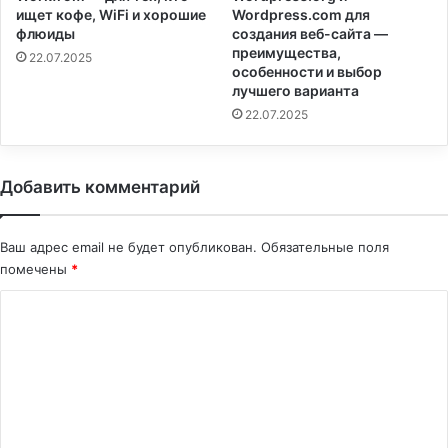
ищет кофе, WiFi и хорошие
Wordpress.com для
флюиды
создания веб-сайта —
преимущества,
22.07.2025
особенности и выбор
лучшего варианта
22.07.2025
Добавить комментарий
Ваш адрес email не будет опубликован.
Обязательные поля
помечены
*
К
о
м
м
е