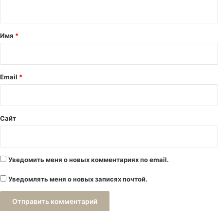
н
т
а
Имя
*
р
и
й
Email
*
*
Сайт
Уведомить меня о новых комментариях по email.
Уведомлять меня о новых записях почтой.