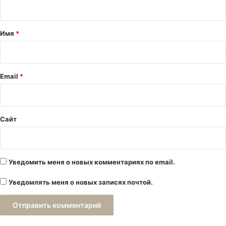
н
т
а
Имя
*
р
и
й
Email
*
*
Сайт
Уведомить меня о новых комментариях по email.
Уведомлять меня о новых записях почтой.