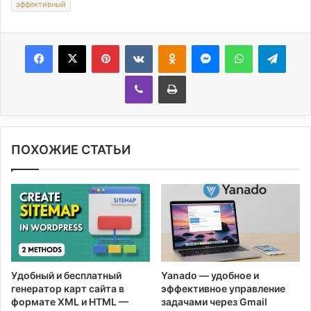
эффективный
Facebook
X
Pinterest
Вконтакте
Одноклассники
Messenger
WhatsApp
Telegram
Viber
Печатать
ПОХОЖИЕ СТАТЬИ
Удобный и бесплатный
Yanado — удобное и
генератор карт сайта в
эффективное управление
формате XML и HTML —
задачами через Gmail