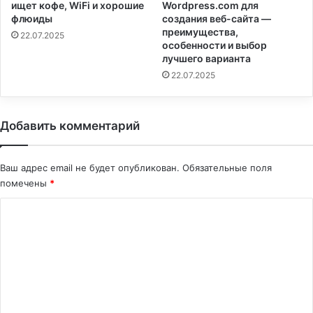
ищет кофе, WiFi и хорошие
Wordpress.com для
флюиды
создания веб-сайта —
преимущества,
22.07.2025
особенности и выбор
лучшего варианта
22.07.2025
Добавить комментарий
Ваш адрес email не будет опубликован.
Обязательные поля
помечены
*
К
о
м
м
е