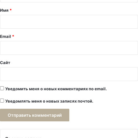
а
Имя
*
р
и
й
Email
*
*
Сайт
Уведомить меня о новых комментариях по email.
Уведомлять меня о новых записях почтой.