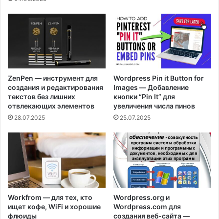
ZenPen — инструмент для
Wordpress Pin it Button for
создания и редактирования
Images — Добавление
текстов без лишних
кнопки “Pin It” для
отвлекающих элементов
увеличения числа пинов
28.07.2025
25.07.2025
Workfrom — для тех, кто
Wordpress.org и
ищет кофе, WiFi и хорошие
Wordpress.com для
флюиды
создания веб-сайта —