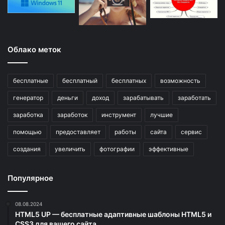
Облако меток
бесплатные
бесплатный
бесплатных
возможность
генератор
деньги
доход
зарабатывать
заработать
заработка
заработок
инструмент
лучшие
помощью
предоставляет
работы
сайта
сервис
создания
увеличить
фотографии
эффективные
Популярное
08.08.2024
HTML5 UP — бесплатные адаптивные шаблоны HTML5 и
CSS3 для вашего сайта