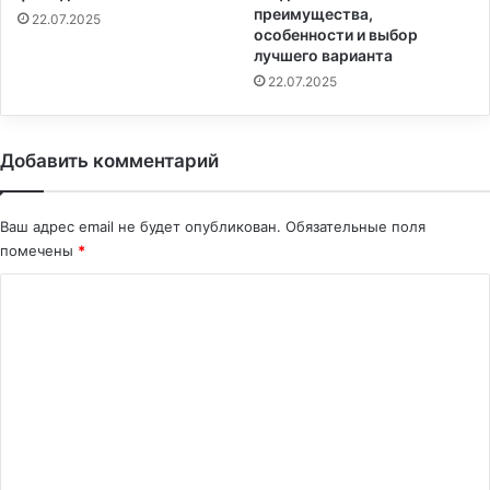
преимущества,
22.07.2025
особенности и выбор
лучшего варианта
22.07.2025
Добавить комментарий
Ваш адрес email не будет опубликован.
Обязательные поля
помечены
*
К
о
м
м
е
н
т