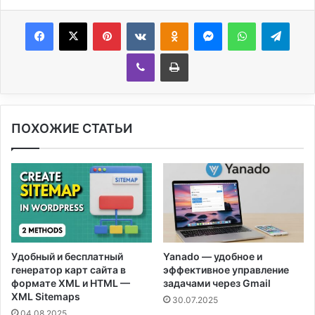
Facebook
X
Pinterest
Вконтакте
Одноклассники
Messenger
WhatsApp
Telegram
Viber
Печатать
ПОХОЖИЕ СТАТЬИ
Удобный и бесплатный
Yanado — удобное и
генератор карт сайта в
эффективное управление
формате XML и HTML —
задачами через Gmail
XML Sitemaps
30.07.2025
04.08.2025