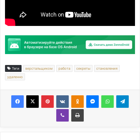
Теги
верстальщиком
работа
секреты
становления
удаленно
Facebook
X
Pinterest
Вконтакте
Одноклассники
Messenger
WhatsApp
Telegram
Viber
Печатать