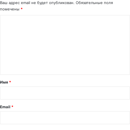
Ваш адрес email не будет опубликован.
Обязательные поля
помечены
*
К
о
м
м
е
н
т
а
Имя
*
р
и
й
Email
*
*