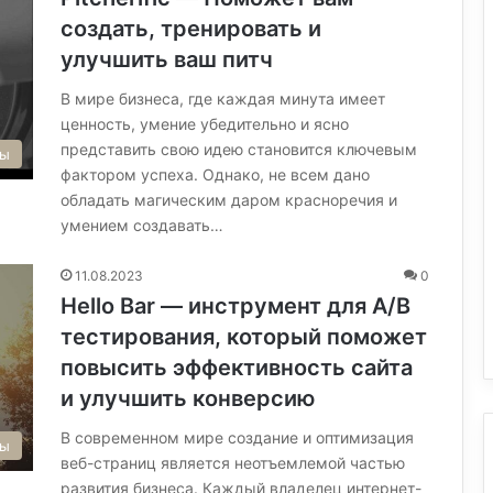
создать, тренировать и
улучшить ваш питч
В мире бизнеса, где каждая минута имеет
ценность, умение убедительно и ясно
представить свою идею становится ключевым
сы
фактором успеха. Однако, не всем дано
обладать магическим даром красноречия и
умением создавать…
11.08.2023
0
Hello Bar — инструмент для A/B
тестирования, который поможет
повысить эффективность сайта
и улучшить конверсию
В современном мире создание и оптимизация
сы
веб-страниц является неотъемлемой частью
развития бизнеса. Каждый владелец интернет-