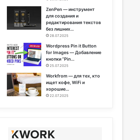
ZenPen — инструмент
для создания и
редактирования текстов
без лишних…
28.07.2025
Wordpress Pin it Button
for Images — Добавление
кнопки “Pin…
25.07.2025
Workfrom — для тех, кто
ищет кофе, WiFi и
хорошие…
22.07.2025