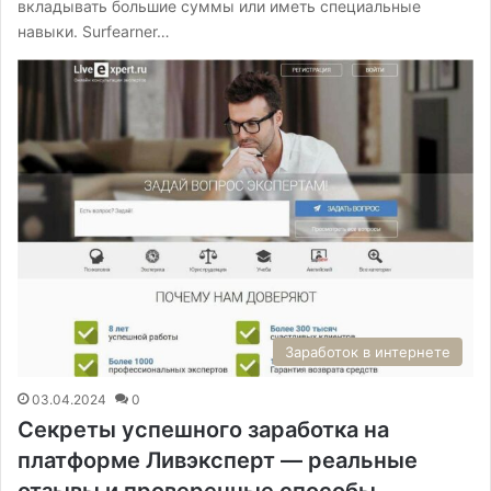
вкладывать большие суммы или иметь специальные
навыки. Surfearner…
Заработок в интернете
03.04.2024
0
Секреты успешного заработка на
платформе Ливэксперт — реальные