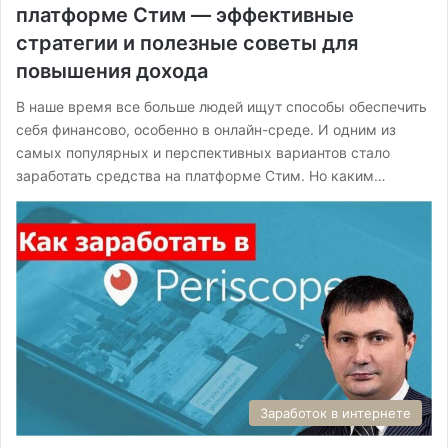
платформе Стим — эффективные
стратегии и полезные советы для
повышения дохода
В наше время все больше людей ищут способы обеспечить
себя финансово, особенно в онлайн-среде. И одним из
самых популярных и перспективных вариантов стало
заработать средства на платформе Стим. Но каким…
Заработок в интернете