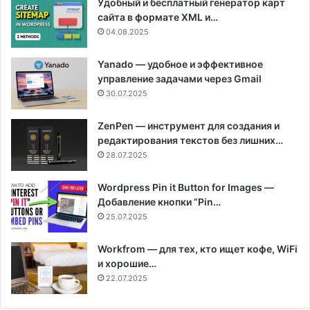
Удобный и бесплатный генератор карт
сайта в формате XML и…
04.08.2025
Yanado — удобное и эффективное
управление задачами через Gmail
30.07.2025
ZenPen — инструмент для создания и
редактирования текстов без лишних…
28.07.2025
Wordpress Pin it Button for Images —
Добавление кнопки “Pin…
25.07.2025
Workfrom — для тех, кто ищет кофе, WiFi
и хорошие…
22.07.2025