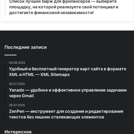
Список лучших бирж для фрилансеров — выберите
площадку, на которой реализуете свой потенциал и
достигаете финансовой независимости!
Последние записи
04.08.2025
Удобный и бесплатный генератор карт сайта в формате
XML и HTML — XML Sitemaps
30.07.2025
Yanado — удобное и эффективное управление задачами
через Gmail
28.07.2025
ZenPen — инструмент для создания и редактирования
текстов без лишних отвлекающих элементов
Интересное