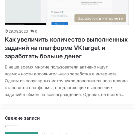
Заработок в интернете
29.09.2023
0
Как увеличить количество выполненных
заданий на платформе VKtarget и
заработать больше денег
В наше время многие пользователи активно ищут
возможности дополнительного заработка в интернете.
Одним из популярных источников дополнительного дохода
становятся платформы, предлагающие выполнение
заданий в обмен на вознаграждение. Однако, не всегда…
Свежие записи