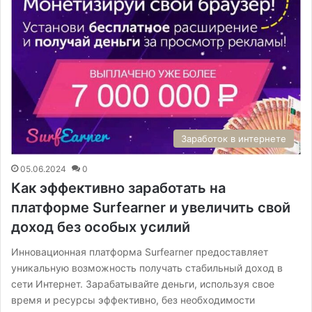
Заработок в интернете
05.06.2024
0
Как эффективно заработать на
платформе Surfearner и увеличить свой
доход без особых усилий
Инновационная платформа Surfearner предоставляет
уникальную возможность получать стабильный доход в
сети Интернет. Зарабатывайте деньги, используя свое
время и ресурсы эффективно, без необходимости