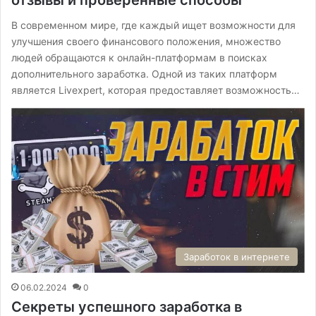
отзывы и проверенные способы
В современном мире, где каждый ищет возможности для
улучшения своего финансового положения, множество
людей обращаются к онлайн-платформам в поисках
дополнительного заработка. Одной из таких платформ
является Livexpert, которая предоставляет возможность…
Заработок в интернете
06.02.2024
0
Секреты успешного заработка в