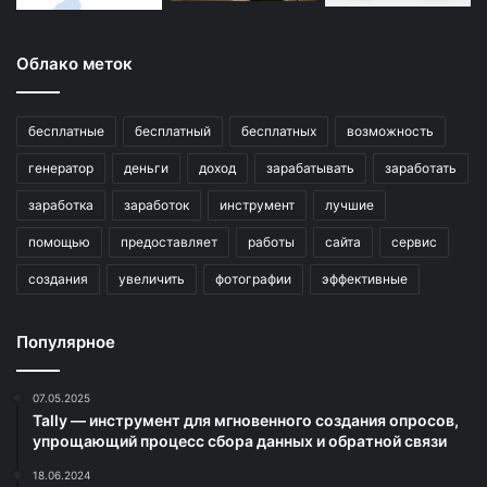
Облако меток
бесплатные
бесплатный
бесплатных
возможность
генератор
деньги
доход
зарабатывать
заработать
заработка
заработок
инструмент
лучшие
помощью
предоставляет
работы
сайта
сервис
создания
увеличить
фотографии
эффективные
Популярное
07.05.2025
Tally — инструмент для мгновенного создания опросов,
упрощающий процесс сбора данных и обратной связи
18.06.2024