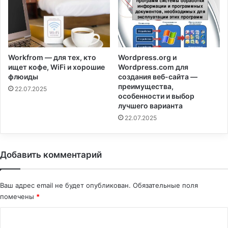
Workfrom — для тех, кто
Wordpress.org и
ищет кофе, WiFi и хорошие
Wordpress.com для
флюиды
создания веб-сайта —
преимущества,
22.07.2025
особенности и выбор
лучшего варианта
22.07.2025
Добавить комментарий
Ваш адрес email не будет опубликован.
Обязательные поля
помечены
*
К