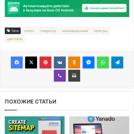
Теги
colllor
генератор
инновационный
палитры
цветовой
Facebook
X
Pinterest
Вконтакте
Одноклассники
Messenger
WhatsApp
Telegram
Viber
Печатать
ПОХОЖИЕ СТАТЬИ