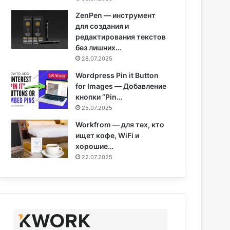
ZenPen — инструмент
для создания и
редактирования текстов
без лишних…
28.07.2025
Wordpress Pin it Button
for Images — Добавление
кнопки “Pin…
25.07.2025
Workfrom — для тех, кто
ищет кофе, WiFi и
хорошие…
22.07.2025